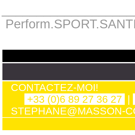
___________________
Perform.SPORT.SANTE 
CONTACTEZ-MOI!
+33 (0)6 89 27 36 27
|
STEPHANE@MASSON-C